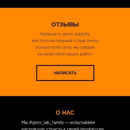
ОТЗЫВЫ
Напишите свою жалобу
или положительный отзыв лично
основателю сети, мы следим
за качеством наших работ
НАПИСАТЬ
О НАС
Мы #gsnv_lab_family — испытываем
настоящую страсть к своей профессии .